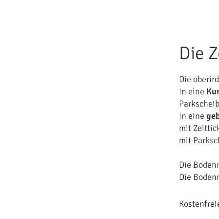
Die 
Die oberir
In eine
Ku
Parkscheib
In eine
geb
mit Zeitti
mit Parksch
Die Bodenm
Die Bodenm
Kostenfrei