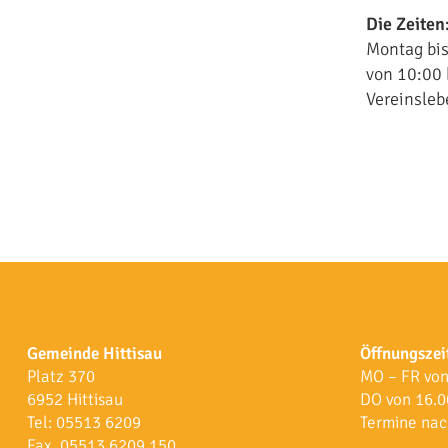
Die Zeiten
Montag bis
von 10:00 
Vereinsleb
Gemeinde Hittisau
Öffnungszei
Platz 370
MO – FR von
6952 Hittisau
DO von 16.0
Tel:
05513 6209
Termine nac
Fax. 05513 6209 150