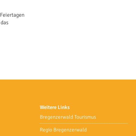
 Feiertagen
 das
Weitere Links
Bregenzerwald Tourismus
Regio Bregenzerwald