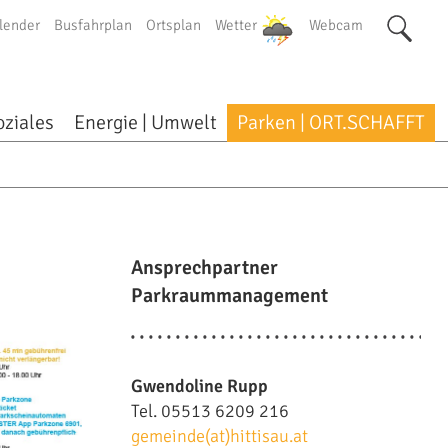
lender
Busfahrplan
Ortsplan
Wetter
Webcam
oziales
Energie | Umwelt
Parken | ORT.SCHAFFT
Ansprechpartner
Parkraummanagement
Gwendoline Rupp
Tel. 05513 6209 216
gemeinde(at)hittisau.at