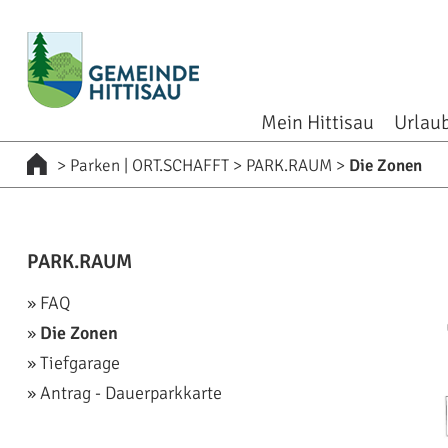
zur Startseite [0]
zur Navigation [1]
zum Inhalt [2]
zum Kontakt [3]
zur Suche [4]
Mein Hittisau
Urlaub
>
Parken | ORT.SCHAFFT
>
PARK.RAUM
>
Die Zonen
PARK.RAUM
FAQ
Die Zonen
Tiefgarage
Antrag - Dauerparkkarte