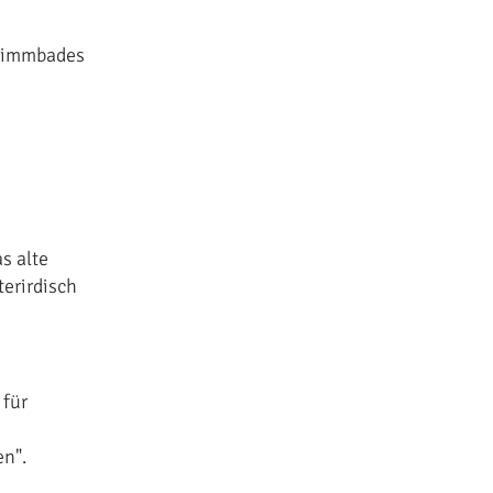
hwimmbades
s alte
erirdisch
 für
en".