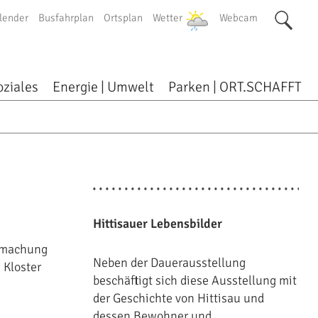
lender
Busfahrplan
Ortsplan
Wetter
Webcam
oziales
Energie | Umwelt
Parken | ORT.SCHAFFT
Hittisauer Lebensbilder
armachung
Neben der Dauerausstellung
 Kloster
beschäftigt sich diese Ausstellung mit
der Geschichte von Hittisau und
dessen Bewohner und