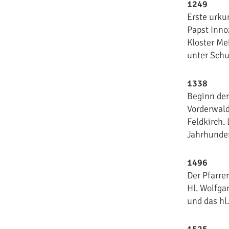
1249
Erste urku
Papst Inno
Kloster Me
unter Schu
1338
Beginn der
Vorderwald
Feldkirch.
Jahrhunder
1496
Der Pfarre
Hl. Wolfgan
und das hl