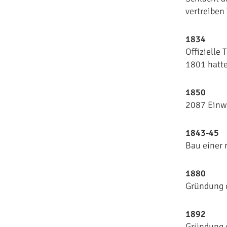
vertreiben
1834
Offizielle
1801 hatte
1850
2087 Einwo
1843-45
Bau einer 
1880
Gründung d
1892
Gründung d