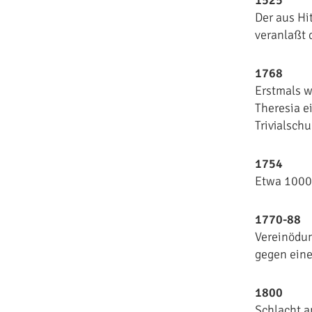
1525
Der aus Hi
veranlaßt 
1768
Erstmals w
Theresia e
Trivialsch
1754
Etwa 1000 
1770-88
Vereinödun
gegen ein
1800
Schlacht a