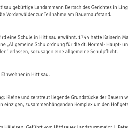
ttisau gebürtige Landammann Bertsch des Gerichtes in Lin
die Vorderwälder zur Teilnahme am Bauernaufstand.
ird eine Schule in Hittisau erwähnt. 1744 hatte Kaiserin Ma
ine „Allgemeine Schulordnung für die dt. Normal- Haupt- u
ulen“ erlassen, sozusagen eine allgemeine Schulpflicht.
Einwohner in Hittisau.
g: Kleine und zerstreut liegende Grundstücke der Bauern 
en einzigen, zusammenhängenden Komplex um den Hof geta
m Häleisen: Geführt vom Hittisauer Landsturmmajor J. Peter