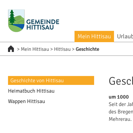
zur Startseite [0]
zur Navigation [1]
zum Inhalt [2]
zum Kontakt [3]
zur Suche [4]
Mein Hittisau
Urlaub
>
Mein Hittisau
>
Hittisau
>
Geschichte
Gesch
Geschichte von Hittisau
Heimatbuch Hittisau
um 1000
Wappen Hittisau
Seit der 
des Bregen
Mehrerau.