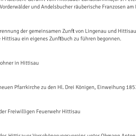
 Vorderwälder und Andelsbucher räuberische Franzosen am 
 Trennung der gemeinsamen Zunft von Lingenau und Hittisau
 Hittisau ein eigenes Zunftbuch zu führen begonnen.
hner in Hittisau
neuen Pfarrkirche zu den Hl. Drei Königen, Einweihung 185
er Freiwilligen Feuerwehr Hittisau
es Hittisauer Verschönerungsvereins unter Obmann Anton 