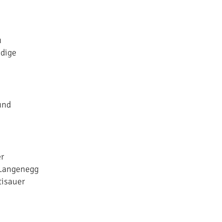
u
ndige
und
r
 Langenegg
tisauer