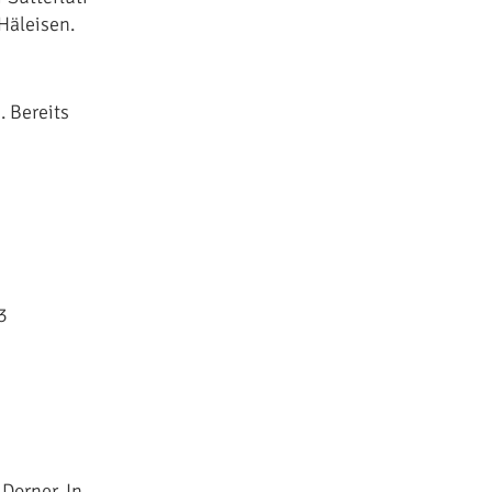
Häleisen.
. Bereits
3
Dorner. In