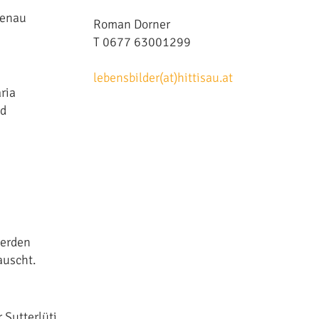
genau
Roman Dorner
T 0677 63001299
lebensbilder(at)hittisau.at
ria
nd
werden
uscht.
 Sutterlüti