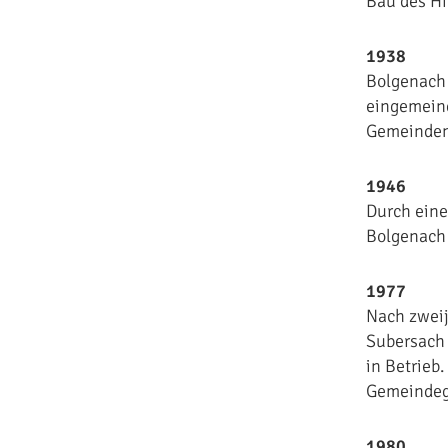
Bau des Hi
1938
Bolgenach 
eingemeind
Gemeinden, 
1946
Durch eine
Bolgenach 
1977
Nach zweij
Subersach 
in Betrieb
Gemeindeg
1980