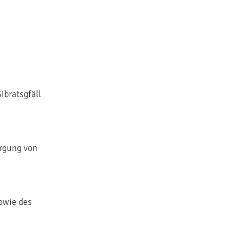
ibratsgfäll
rgung von
owie des