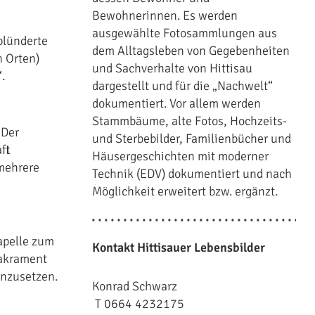
Bewohnerinnen. Es werden
ausgewählte Fotosammlungen aus
plünderte
dem Alltagsleben von Gegebenheiten
n Orten)
und Sachverhalte von Hittisau
.
dargestellt und für die „Nachwelt“
dokumentiert. Vor allem werden
Stammbäume, alte Fotos, Hochzeits-
 Der
und Sterbebilder, Familienbücher und
ft
Häusergeschichten mit moderner
 mehrere
Technik (EDV) dokumentiert und nach
Möglichkeit erweitert bzw. ergänzt.
Kapelle zum
Kontakt Hittisauer Lebensbilder
Sakrament
inzusetzen.
Konrad Schwarz
T 0664 4232175