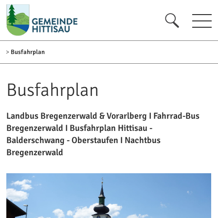
zur Startseite [0]
zur Navigation [1]
zum Inhalt [2]
zum Kontakt [3]
zur Suche [4]
>
Busfahrplan
Busfahrplan
Landbus Bregenzerwald & Vorarlberg I Fahrrad-Bus
Bregenzerwald I Busfahrplan Hittisau -
Balderschwang - Oberstaufen I Nachtbus
Bregenzerwald