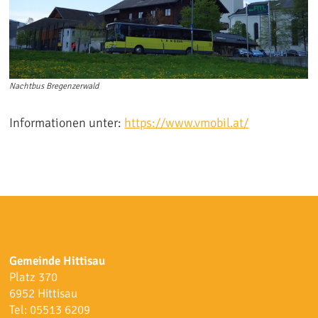
Nachtbus Bregenzerwald
Informationen unter:
https://www.vmobil.at/
Gemeinde Hittisau
Platz 370
6952 Hittisau
Tel:
05513 6209