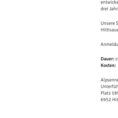
entwicke
drei Jah
Unsere S
Hittisau
Anmeldu
Dauer:
c
Kosten:
Alpsenn
Unterfü
Platz 18
6952 Hit