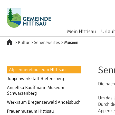
zur Startseite [0]
zur Navigation [1]
zum Inhalt [2]
zum Kontakt [3]
zur Suche [4]
Mein Hittisau
Urlaub
>
Kultur
>
Sehenswertes
>
Museen
Sen
Alpsennereimuseum Hittisau
Juppenwerkstatt Riefensberg
Die nach
Angelika Kauffmann Museum
Schwarzenberg
Um das J
Werkraum Bregenzerwald Andelsbuch
Durch di
Appenzel
Frauenmuseum Hittisau