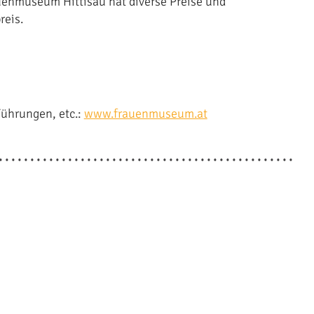
uenmuseum Hittisau hat diverse Preise und
reis.
Führungen, etc.:
www.frauenmuseum.at