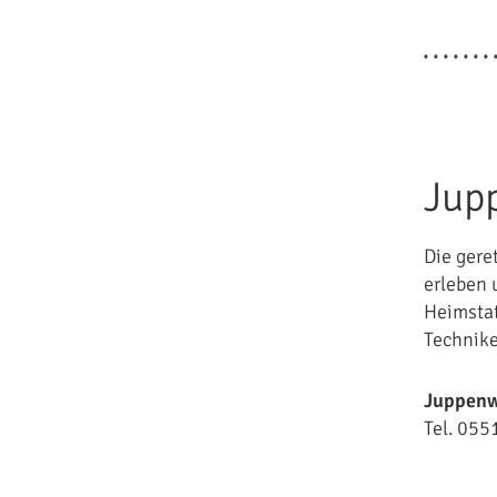
Jup
Die gere
erleben 
Heimstat
Technik
Juppenw
Tel. 055