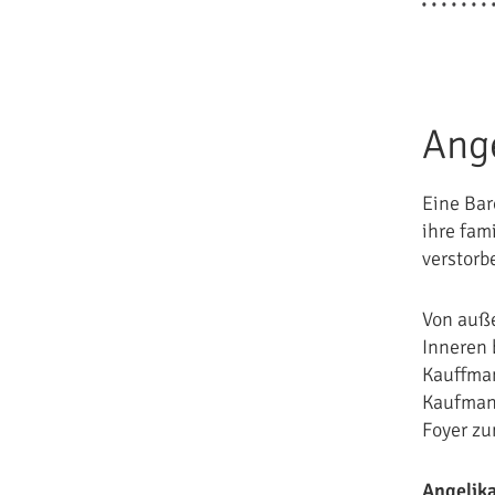
Ang
Eine Bar
ihre fam
verstorb
Von auße
Inneren 
Kauffman
Kaufmann
Foyer z
Angelik