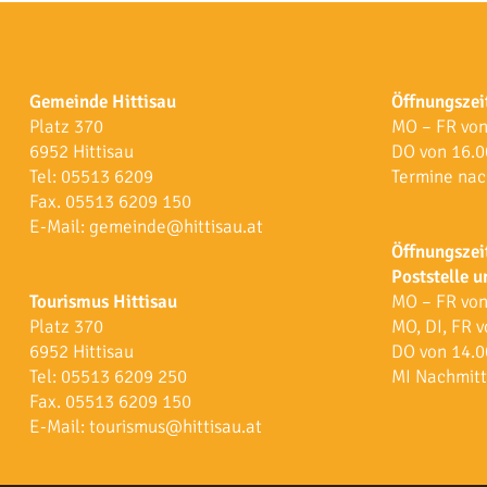
Gemeinde Hittisau
Öffnungszei
Platz 370
MO – FR von
6952 Hittisau
DO von 16.0
Tel:
05513 6209
Termine nac
Fax. 05513 6209 150
E-Mail:
gemeinde@hittisau.at
Öffnungszei
Poststelle 
Tourismus Hittisau
MO – FR von
Platz 370
MO, DI, FR v
6952 Hittisau
DO von 14.0
Tel:
05513 6209 250
MI Nachmitt
Fax. 05513 6209 150
E-Mail:
tourismus@hittisau.at