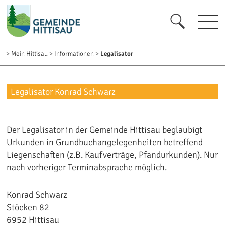
zur Startseite [0]
zur Navigation [1]
zum Inhalt [2]
zum Kontakt [3]
zur Suche [4]
>
Mein Hittisau
>
Informationen
>
Legalisator
Legalisator Konrad Schwarz
Der Legalisator in der Gemeinde Hittisau beglaubigt
Urkunden in Grundbuchangelegenheiten betreffend
Liegenschaften (z.B. Kaufverträge, Pfandurkunden). Nur
nach vorheriger Terminabsprache möglich.
Konrad Schwarz
Stöcken 82
6952 Hittisau