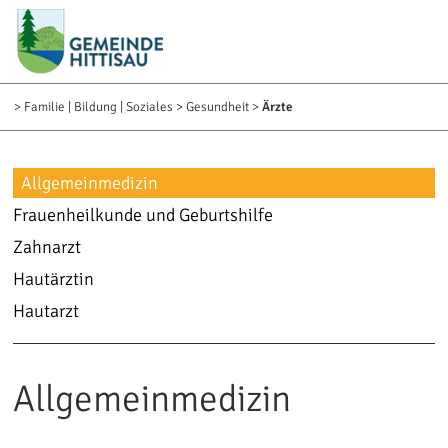
zur Startseite [0]
zur Navigation [1]
zum Inhalt [2]
zum Kontakt [3]
zur Suche [4]
>
Familie | Bildung | Soziales
>
Gesundheit
>
Ärzte
Allgemeinmedizin
Frauenheilkunde und Geburtshilfe
Zahnarzt
Hautärztin
Hautarzt
Allgemeinmedizin