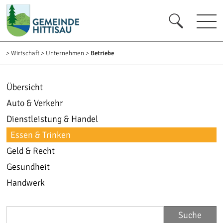
zur Startseite [0]
zur Navigation [1]
zum Inhalt [2]
zum Kontakt [3]
zur Suche [4]
>
Wirtschaft
>
Unternehmen
>
Betriebe
Übersicht
Auto & Verkehr
Dienstleistung & Handel
Essen & Trinken
Geld & Recht
Gesundheit
Handwerk