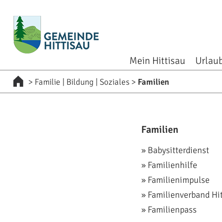
zur Startseite [0]
zur Navigation [1]
zum Inhalt [2]
zum Kontakt [3]
zur Suche [4]
Mein Hittisau
Urlaub
>
Familie | Bildung | Soziales
>
Familien
Familien
Babysitterdienst
Familienhilfe
Familienimpulse
Familienverband Hi
Familienpass