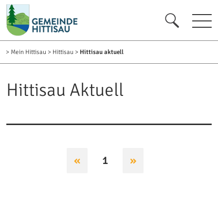
zur Startseite [0]
zur Navigation [1]
zum Inhalt [2]
zum Kontakt [3]
zur Suche [4]
>
Mein Hittisau
>
Hittisau
>
Hittisau aktuell
Hittisau Aktuell
«
1
»