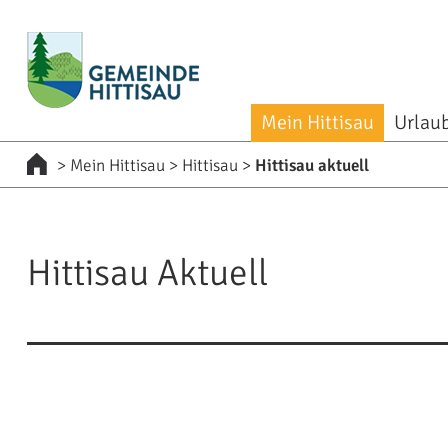
zur Startseite [0]
zur Navigation [1]
zum Inhalt [2]
zum Kontakt [3]
zur Suche [4]
Mein Hittisau
Urlaub
>
Mein Hittisau
>
Hittisau
>
Hittisau aktuell
Hittisau Aktuell